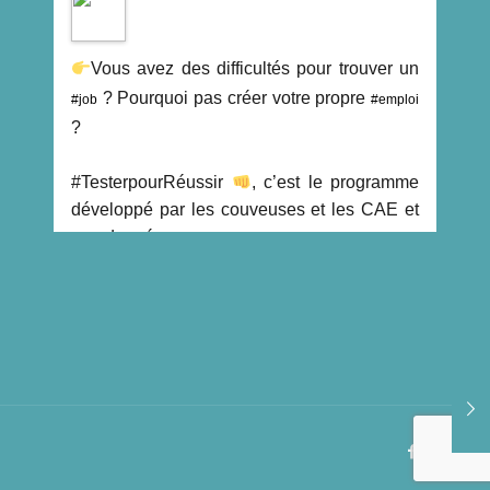
Vous avez des difficultés pour trouver un
? Pourquoi pas créer votre propre
#job
#emploi
?
#TesterpourRéussir
, c’est le programme
développé par les couveuses et les CAE et
coordonné
...
See more
0
View on facebook
April 11, 2022, 2:46 pm
Vous avez un projet de création d'entreprise
?