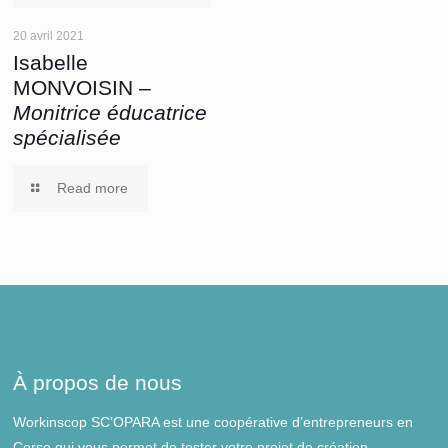
20 avril 2021
Isabelle
MONVOISIN –
Monitrice éducatrice
spécialisée
Read more
À propos de nous
Workinscop SC’OPARA est une coopérative d’entrepreneurs en
Corse qui vous permet de tester votre projet de création