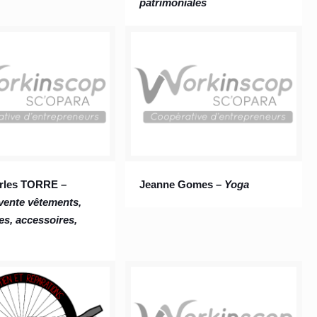
patrimoniales
rles TORRE –
Jeanne Gomes –
Yoga
vente vêtements,
s, accessoires,