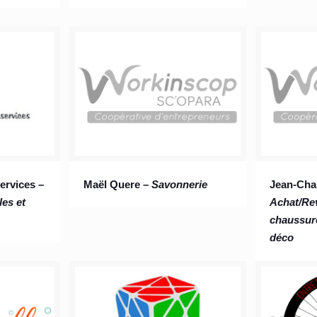
rvices –
Maël Quere –
Savonnerie
Jean-Cha
es et
Achat/Re
chaussure
déco