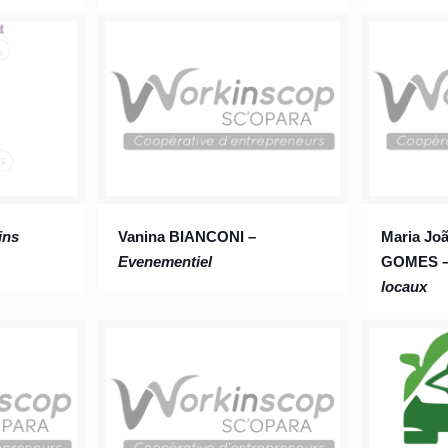
ins
Vanina BIANCONI –
Maria Jo
Evenementiel
GOMES 
locaux