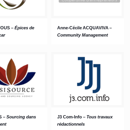
VOUS –
Épices de
Anne-Cécile ACQUAVIVA –
car
Community Management
S –
Sourcing dans
J3 Com-Info –
Tous travaux
ment
rédactionnels